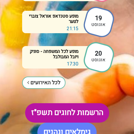
מופע סטנדאפ אוראל צוברי
19
לנוער
אוגוסט
21:15
מופע לכל המשפחה - סוניק
20
ויובל המבולבל
אוגוסט
17:30
לכל האירועים
הרשמות לחוגים תשפ"ז
גימלאים ונהנים